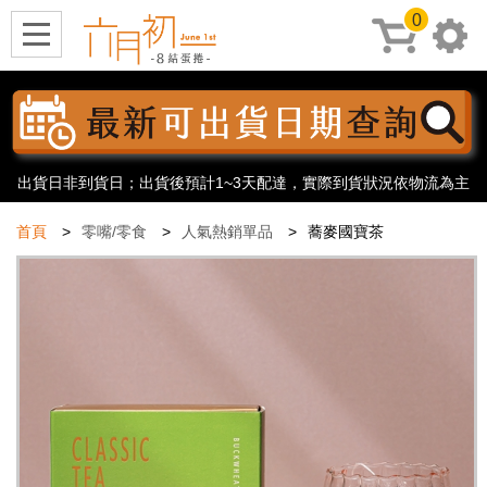
0
出貨日非到貨日；出貨後預計1~3天配達，實際到貨狀況依物流為主
首頁
零嘴/零食
人氣熱銷單品
蕎麥國寶茶