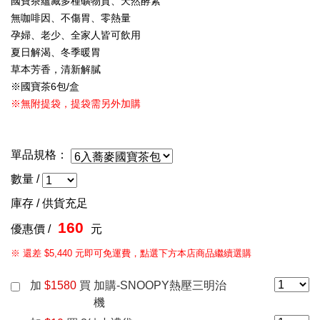
國寶茶蘊藏多種礦物質、天然酵素
無咖啡因、不傷胃、零熱量
孕婦、老少、全家人皆可飲用
夏日解渴、冬季暖胃
草本芳香，清新解膩
※國寶茶6包/盒
※無附提袋，提袋需另外加購
單品規格：
數量 /
庫存 /
供貨充足
160
優惠價 /
元
※ 還差 $5,440 元即可免運費，點選下方本店商品繼續選購
加
$
1580
買
加購-SNOOPY熱壓三明治
機