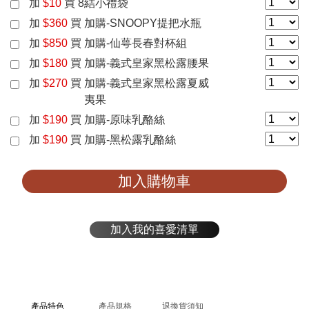
加
$
10
買
8結小禮袋
加
$
360
買
加購-SNOOPY提把水瓶
加
$
850
買
加購-仙萼長春對杯組
加
$
180
買
加購-義式皇家黑松露腰果
加
$
270
買
加購-義式皇家黑松露夏威
夷果
加
$
190
買
加購-原味乳酪絲
加
$
190
買
加購-黑松露乳酪絲
加入購物車
加入我的喜愛清單
產品特色
產品規格
退換貨須知