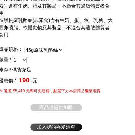
素）含有牛奶、蛋及其製品，不適合其過敏體質者食
用
※黑松露乳酪絲(非素食)含有牛奶、蛋、魚、乳糖、大
豆卵磷脂、軟體動物及其製品，不適合其過敏體質者
食用
單品規格：
數量 /
庫存 /
供貨充足
190
優惠價 /
元
※ 還差 $5,410 元即可免運費，點選下方本店商品繼續選購
商品僅提供加購
加入我的喜愛清單