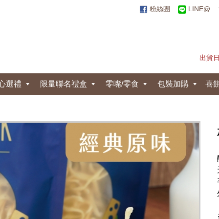
粉絲團
LINE@
出貨
心選禮
限量聯名禮盒
零嘴/零食
包裝加購
喜