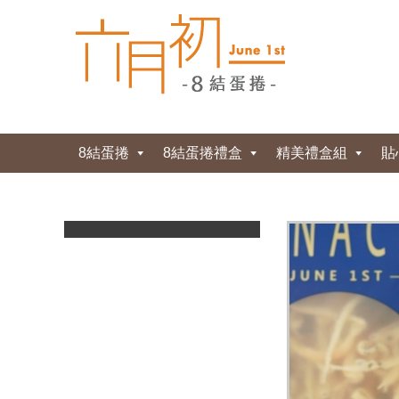
8結蛋捲
8結蛋捲禮盒
精美禮盒組
貼