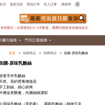
首頁
最新消息
查詢訂單
登入註冊
購物車
0
日非到貨日；出貨後預計1~3天配達，實際到貨狀況依物流為主
餅/彌月服務
門市訂購服務
首頁
加購商品
加購商品
加購-原味乳酪絲
加購-原味乳酪絲
醇香手作乳酪絲
天然、高鈣營養價值高
手工剝絲、細心烘烤
外層金黃酥脆，內層細緻濃郁
※原味乳酪絲（蛋奶素）、羅勒乳酪絲（植物五辛