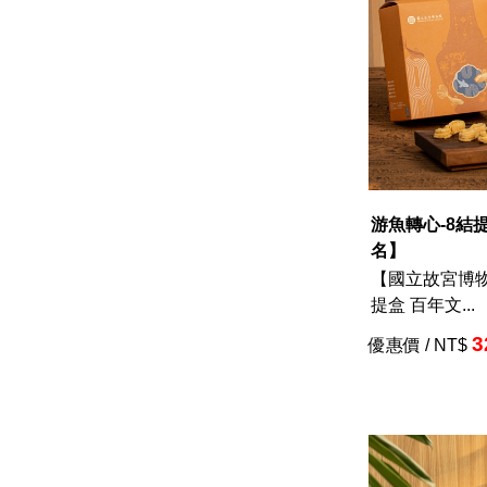
游魚轉心-8結
名】
【國立故宮博物
提盒 百年文...
3
優惠價 / NT$