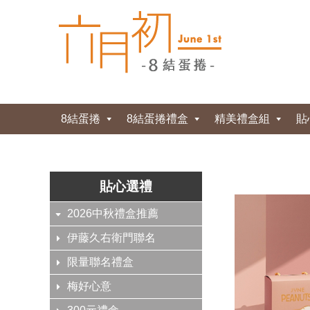
8結蛋捲
8結蛋捲禮盒
精美禮盒組
貼
貼心選禮
2026中秋禮盒推薦
伊藤久右衛門聯名
限量聯名禮盒
梅好心意