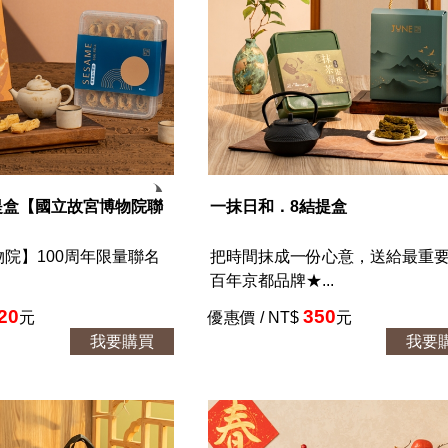
提盒【國立故宮博物院聯
一抹日和．8結提盒
院】100周年限量聯名
把時間抹成一份心意，送給最重
百年京都品牌★...
20
350
元
優惠價 / NT$
元
我要購買
我要