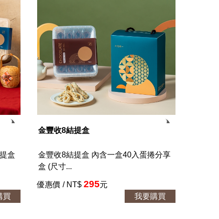
金豐收8結提盒
紅提盒
金豐收8結提盒 內含一盒40入蛋捲分享
盒 (尺寸...
295
優惠價 / NT$
元
購買
我要購買