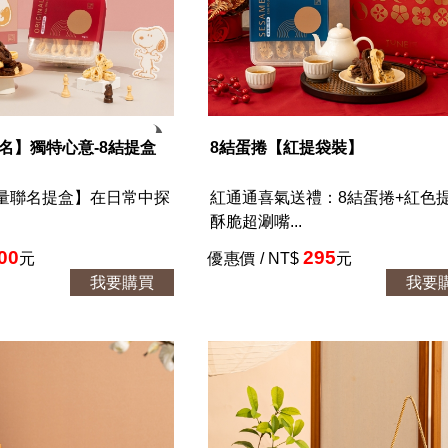
聯名】獨特心意-8結提盒
8結蛋捲【紅提袋裝】
限量聯名提盒】在日常中探
紅通通喜氣送禮：8結蛋捲+紅色提
酥脆超涮嘴...
00
295
元
優惠價 / NT$
元
我要購買
我要