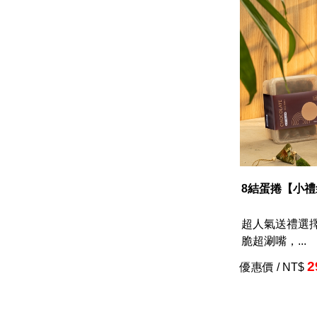
8結蛋捲【小
超人氣送禮選擇
脆超涮嘴，...
2
優惠價 / NT$