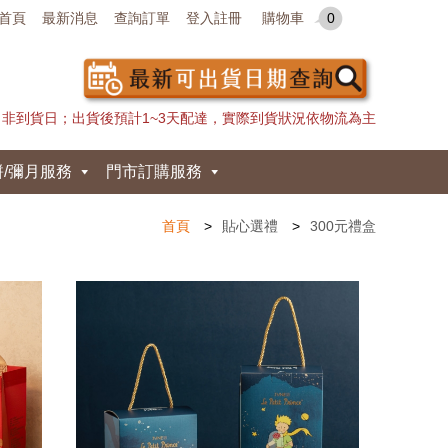
首頁
最新消息
查詢訂單
登入註冊
購物車
0
日非到貨日；出貨後預計1~3天配達，實際到貨狀況依物流為主
餅/彌月服務
門市訂購服務
首頁
貼心選禮
300元禮盒