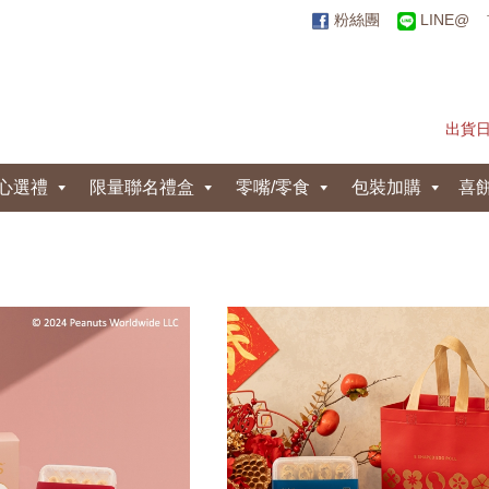
粉絲團
LINE@
出貨
心選禮
限量聯名禮盒
零嘴/零食
包裝加購
喜