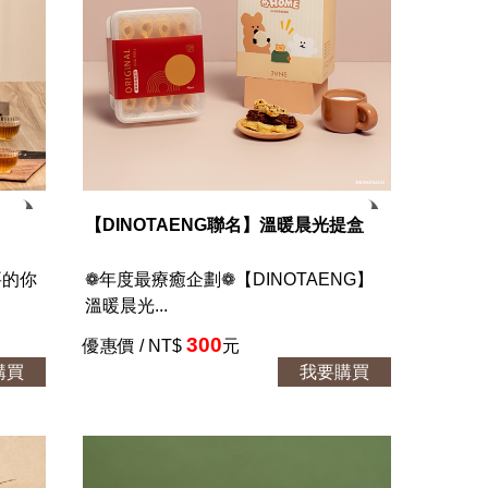
【DINOTAENG聯名】溫暖晨光提盒
要的你
❁年度最療癒企劃❁【DINOTAENG】
溫暖晨光...
300
優惠價 / NT$
元
購買
我要購買