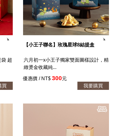
【小王子聯名】玫瑰星球8結提盒
袋 超
六月初一x小王子獨家雙面圖樣設計，精
緻燙金收藏純...
300
優惠價 / NT$
元
購買
我要購買