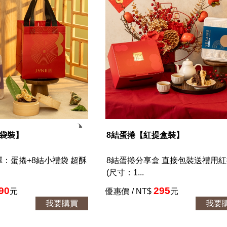
禮袋裝】
8結蛋捲【紅提盒裝】
：蛋捲+8結小禮袋 超酥
8結蛋捲分享盒 直接包裝送禮用
(尺寸：1...
90
295
元
優惠價 / NT$
元
我要購買
我要