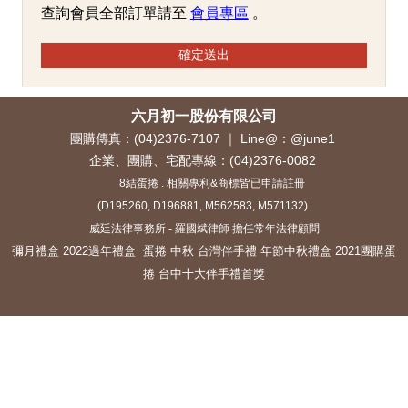
查詢會員全部訂單請至
會員專區
。
確定送出
六月初一股份有限公司
團購傳真：(04)2376-7107 ｜ Line@：@june1
企業、團購、宅配專線：
(04)2376-0082
8結蛋捲 . 相關專利&商標皆已申請註冊
(D195260, D196881, M562583, M571132)
威廷法律事務所
-
羅國斌律師
擔任常年法律顧問
彌月禮盒
2022過年禮盒
蛋捲
中秋
台灣伴手禮
年節中秋禮盒
2021團購蛋
捲
台中十大伴手禮首獎