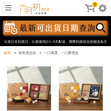
0
出貨日非到貨日；出貨後預計1~3天配達，實際到貨狀況依物流為主
首頁
精美禮盒組
一口臻選．一口酥禮盒