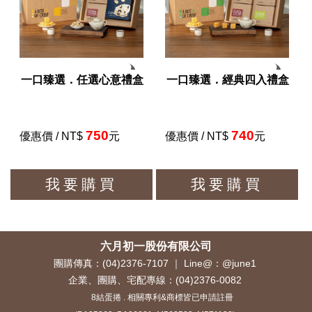
一口臻選．任選心意禮盒
一口臻選．經典四入禮盒
750
740
優惠價 / NT$
元
優惠價 / NT$
元
我要購買
我要購買
六月初一股份有限公司
團購傳真：(04)2376-7107 ｜ Line@：@june1
企業、團購、宅配專線：
(04)2376-0082
8結蛋捲 . 相關專利&商標皆已申請註冊