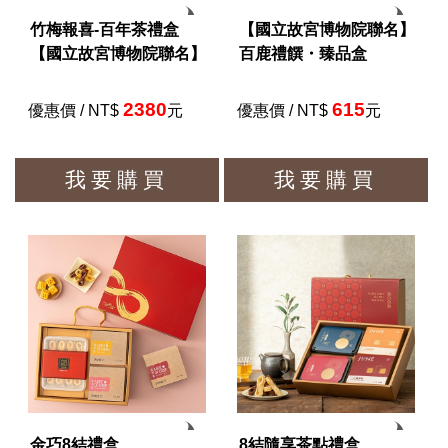
竹梅報喜-百年茶禮盒
【國立故宮博物院聯名】
【國立故宮博物院聯名】
百鹿禮饌・臻品盒
2380
615
優惠價 / NT$
元
優惠價 / NT$
元
我要購買
我要購買
金巧8結禮盒
8結隨享茶點禮盒