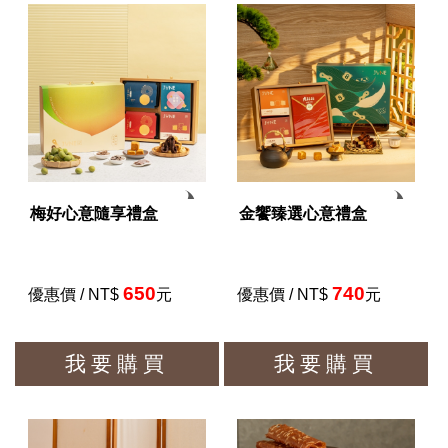
梅好心意隨享禮盒
金饗臻選心意禮盒
650
740
優惠價 / NT$
元
優惠價 / NT$
元
我要購買
我要購買