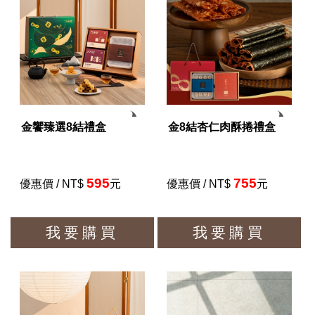
金饗臻選8結禮盒
金8結杏仁肉酥捲禮盒
595
755
優惠價 / NT$
元
優惠價 / NT$
元
我要購買
我要購買