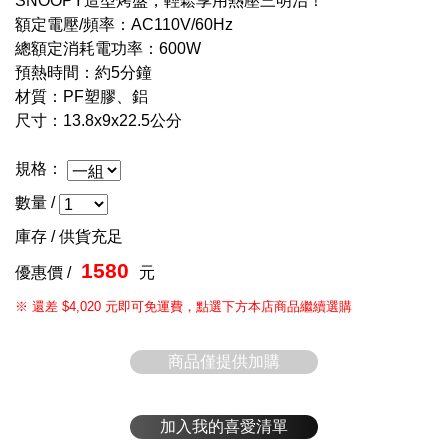
SNOOPY造型烤盤，輕鬆享用熱壓三明治！
額定電壓/頻率：AC110V/60Hz
總額定消耗電功率：600W
預熱時間：約5分鐘
材質：PF塑膠、鋁
尺寸：13.8x9x22.5公分
規格：
數量 /
庫存 /
供貨充足
1580
優惠價 /
元
※ 還差 $4,020 元即可免運費，點選下方本店商品繼續選購
商品僅提供加購
加入我的喜愛清單