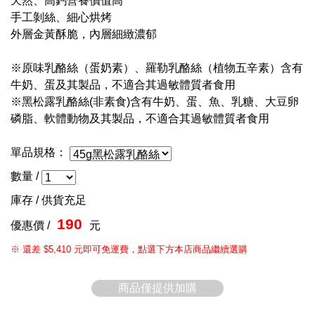
天然、高鈣營養價值高
手工剝絲、細心烘烤
外層金黃酥脆，內層細緻濃郁
※原味乳酪絲（蛋奶素）、羅勒乳酪絲（植物五辛素）含有
牛奶、蛋及其製品，不適合其過敏體質者食用
※黑松露乳酪絲(非素食)含有牛奶、蛋、魚、乳糖、大豆卵
磷脂、軟體動物及其製品，不適合其過敏體質者食用
單品規格：
數量 /
庫存 /
供貨充足
190
優惠價 /
元
※ 還差 $5,410 元即可免運費，點選下方本店商品繼續選購
商品僅提供加購