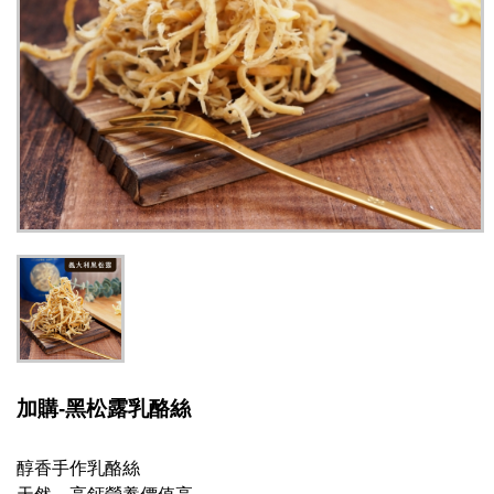
加購-黑松露乳酪絲
醇香手作乳酪絲