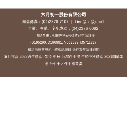
六月初一股份有限公司
團購傳真：(04)2376-7107 ｜ Line@：@june1
企業、團購、宅配專線：
(04)2376-0082
8結蛋捲 . 相關專利&商標皆已申請註冊
(D195260, D196881, M562583, M571132)
威廷法律事務所
-
羅國斌律師
擔任常年法律顧問
彌月禮盒
2022過年禮盒
蛋捲
中秋
台灣伴手禮
年節中秋禮盒
2021團購蛋
捲
台中十大伴手禮首獎