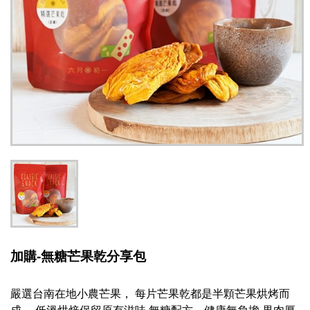
加購-無糖芒果乾分享包
嚴選台南在地小農芒果， 每片芒果乾都是半顆芒果烘烤而