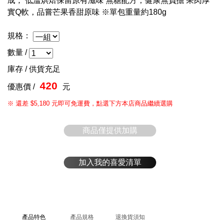
成， 低溫烘焙保留原有滋味 無糖配方，健康無負擔 果肉厚
實Q軟，品嘗芒果香甜原味 ※單包重量約180g
規格：
數量 /
庫存 /
供貨充足
420
優惠價 /
元
※ 還差 $5,180 元即可免運費，點選下方本店商品繼續選購
商品僅提供加購
加入我的喜愛清單
產品特色
產品規格
退換貨須知