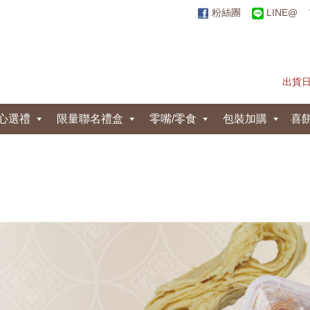
粉絲團
LINE@
出貨
心選禮
限量聯名禮盒
零嘴/零食
包裝加購
喜