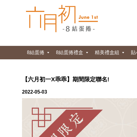
8結蛋捲
8結蛋捲禮盒
精美禮盒組
貼
【六月初一X乖乖】期間限定聯名!
2022-05-03