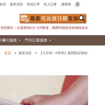
首頁
最新消息
查詢訂單
登入註冊
購物車
0
日非到貨日；出貨後預計1~3天配達，實際到貨狀況依物流為主
餅/彌月服務
門市訂購服務
首頁
最新消息
【六月初一X乖乖】期間限定聯名!