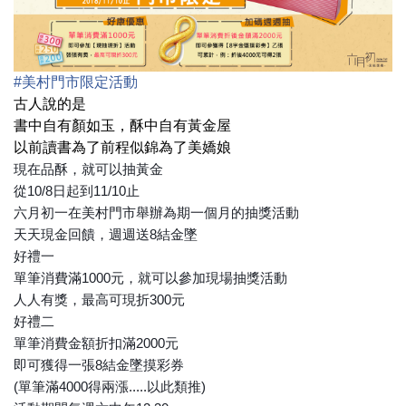
#
美村門市限定活動
古人說的是
書中自有顏如玉，酥中自有黃金屋
以前讀書為了前程似錦為了美嬌娘
現在品酥，就可以抽黃金
從10/8日起到11/10止
六月初一在美村門市舉辦為期一個月的抽獎活動
天天現金回饋，週週送8結金墜
好禮一
單筆消費滿1000元，就可以參加現場抽獎活動
人人有獎，最高可現折300元
好禮二
單筆消費金額折扣滿2000元
即可獲得一張8結金墜摸彩券
(單筆滿4000得兩漲.....以此類推)