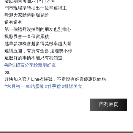
活動期間每週六中午12:30
門市現場準時抽出一位幸運得主
歡迎大家踴躍到場見證
還有還有
第一個禮拜沒抽到的朋友也別擔心
摸彩券會一直保留累積
越早參加機會越多得獎機率越大喔
連續五週，有買有金喜 週週獎不停
這麼好的事情不能只有我知道
#
趕快留言分享給親朋好友
ps.
趕快加入官方Line@帳號，不定期有好康優惠送給您
#
六月初一
#
8結蛋捲
#
伴手禮
#
排隊美食