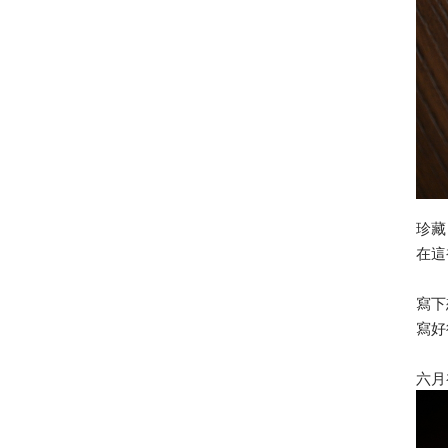
珍藏
在這
寫下
寫好
六月