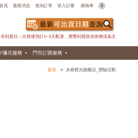
首頁
最新消息
查詢訂單
登入註冊
購物車
0
日非到貨日；出貨後預計1~3天配達，實際到貨狀況依物流為主
餅/彌月服務
門市訂購服務
首頁
永春觀光旗艦店_體驗活動