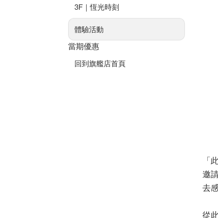
3F｜恆光時刻
體驗活動
當期優惠
回到旗艦店首頁
「
邀
去
從