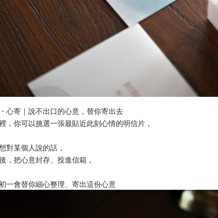
・心寄｜說不出口的心意，替你寄出去
裡，你可以挑選一張最貼近此刻心情的明信片，
想對某個人說的話，
後，把心意封存、投進信箱，
初一會替你細心整理、寄出這份心意