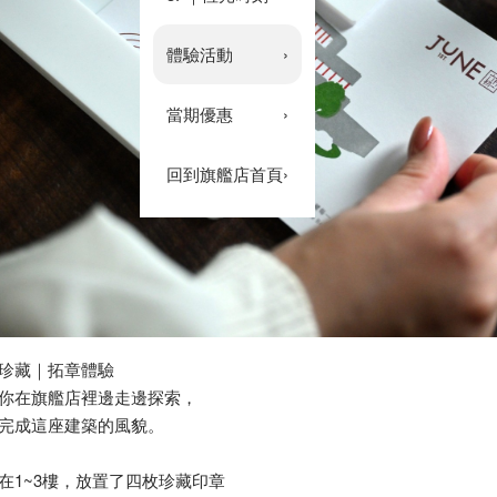
體驗活動
›
當期優惠
›
回到旗艦店首頁
›
珍藏｜拓章體驗
你在旗艦店裡邊走邊探索，
完成這座建築的風貌。
在1~3樓，放置了四枚珍藏印章