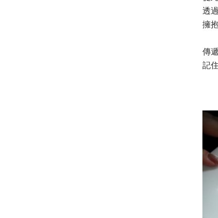
透
擁
傳
記