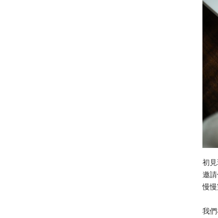
初見
邀請
慢慢
我們