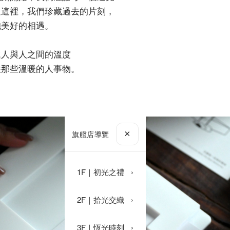
過這裡，我們珍藏過去的片刻，
抱美好的相遇。
遞人與人之間的溫度
住那些溫暖的人事物。
×
旗艦店導覽
1F｜初光之禮
›
2F｜拾光交織
›
3F｜恆光時刻
›