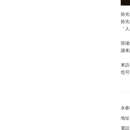
拾光
拾光
「人
現場
讓來
來訪
也可
永春
地址
電話：