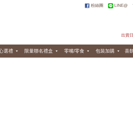
粉絲團
LINE@
出貨
心選禮
限量聯名禮盒
零嘴/零食
包裝加購
喜