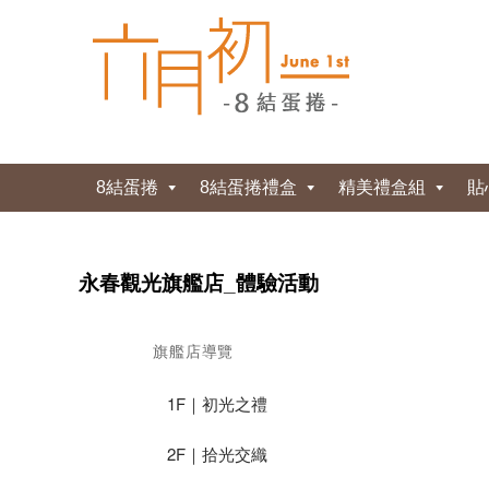
8結蛋捲
8結蛋捲禮盒
精美禮盒組
貼
永春觀光旗艦店_體驗活動
旗艦店導覽
1F｜初光之禮
2F｜拾光交織