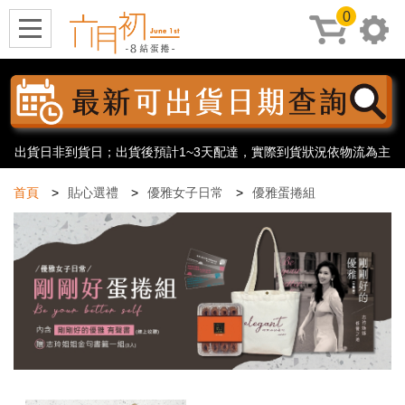
0
出貨日非到貨日；出貨後預計1~3天配達，實際到貨狀況依物流為主
首頁
貼心選禮
優雅女子日常
優雅蛋捲組