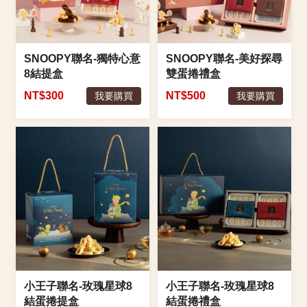
SNOOPY聯名-獨特心意
SNOOPY聯名-美好探尋
8結提盒
雙蛋捲禮盒
NT$300
NT$500
我要購買
我要購買
小王子聯名-玫瑰星球8
小王子聯名-玫瑰星球8
結蛋捲提盒
結蛋捲禮盒